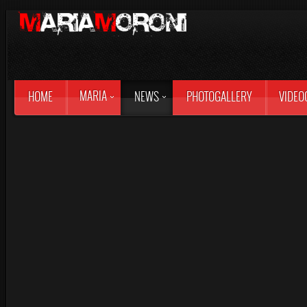
MARIA
HOME
NEWS
PHOTOGALLERY
VIDEO
RELOADED RADIO 
28 Agosto 2017
Reloaded della puntata del 28 Ag
Jane di
radio deejay
.
Dal minuto 13 e 15 sec. comme