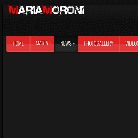
MARIA
HOME
NEWS
PHOTOGALLERY
VIDEO
INSEGNARE BOXE A
STUDI DI "TOR VER
22 marzo 2018
All'Università degli Studi di Rom
Scienze Motorie della Facoltà di M